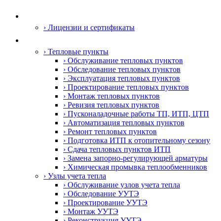
О компании
› Лицензии и сертификаты
Услуги
› Тепловые пункты
› Обслуживание тепловых пунктов
› Обследование тепловых пунктов
› Эксплуатация тепловых пунктов
› Проектирование тепловых пунктов
› Монтаж тепловых пунктов
› Ревизия тепловых пунктов
› Пусконаладочные работы ТП, ИТП, ЦТП
› Автоматизация тепловых пунктов
› Ремонт тепловых пунктов
› Подготовка ИТП к отопительному сезону
› Сдача тепловых пунктов ИТП
› Замена запорно-регулирующей арматуры
› Химическая промывка теплообменников
› Узлы учета тепла
› Обслуживание узлов учета тепла
› Обследование УУТЭ
› Проектирование УУТЭ
› Монтаж УУТЭ
› Реконструкция УУТЭ