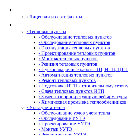
О компании
› Лицензии и сертификаты
Услуги
› Тепловые пункты
› Обслуживание тепловых пунктов
› Обследование тепловых пунктов
› Эксплуатация тепловых пунктов
› Проектирование тепловых пунктов
› Монтаж тепловых пунктов
› Ревизия тепловых пунктов
› Пусконаладочные работы ТП, ИТП, ЦТП
› Автоматизация тепловых пунктов
› Ремонт тепловых пунктов
› Подготовка ИТП к отопительному сезону
› Сдача тепловых пунктов ИТП
› Замена запорно-регулирующей арматуры
› Химическая промывка теплообменников
› Узлы учета тепла
› Обслуживание узлов учета тепла
› Обследование УУТЭ
› Проектирование УУТЭ
› Монтаж УУТЭ
› Реконструкция УУТЭ