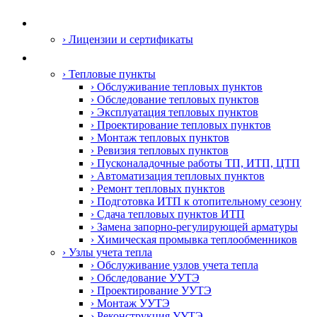
О компании
› Лицензии и сертификаты
Услуги
› Тепловые пункты
› Обслуживание тепловых пунктов
› Обследование тепловых пунктов
› Эксплуатация тепловых пунктов
› Проектирование тепловых пунктов
› Монтаж тепловых пунктов
› Ревизия тепловых пунктов
› Пусконаладочные работы ТП, ИТП, ЦТП
› Автоматизация тепловых пунктов
› Ремонт тепловых пунктов
› Подготовка ИТП к отопительному сезону
› Сдача тепловых пунктов ИТП
› Замена запорно-регулирующей арматуры
› Химическая промывка теплообменников
› Узлы учета тепла
› Обслуживание узлов учета тепла
› Обследование УУТЭ
› Проектирование УУТЭ
› Монтаж УУТЭ
› Реконструкция УУТЭ